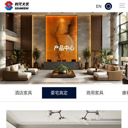
EN
产品中心
酒店家具
豪宅高定
商用家具
康